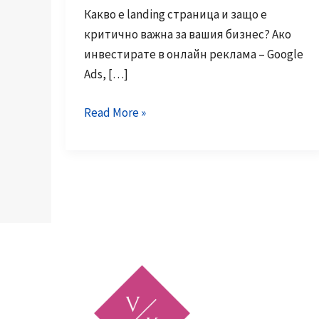
Какво е landing страница и защо е
критично важна за вашия бизнес? Ако
инвестирате в онлайн реклама – Google
Ads, […]
Landing
Read More »
страници,
които
продават:
как
една
добре
изработена
страница
превръща
трафика