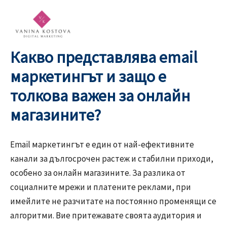
Skip
to
content
Какво представлява email
маркетингът и защо е
толкова важен за онлайн
магазините?
Email маркетингът е един от най-ефективните
канали за дългосрочен растеж и стабилни приходи,
особено за онлайн магазините. За разлика от
социалните мрежи и платените реклами, при
имейлите не разчитате на постоянно променящи се
алгоритми. Вие притежавате своята аудитория и