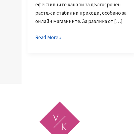
ефективните канали за дългосрочен
растеж и стабилни приходи, особено за
онлайн магазините. За разлика от […]
Какво
Read More »
представлява
email
маркетингът
и
защо
е
толкова
важен
за
онлайн
магазините?