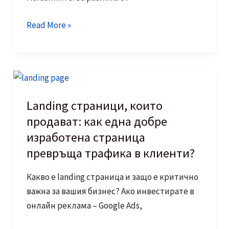
Какво
Read More »
представлява
email
маркетингът
и
защо
Landing страници, които
е
продават: как една добре
толкова
изработена страница
важен
превръща трафика в клиенти?
за
онлайн
Какво е landing страница и защо е критично
магазините?
важна за вашия бизнес? Ако инвестирате в
онлайн реклама – Google Ads,