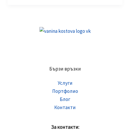
Content
–
съдържание,
което
продава,
а
не
просто
Бързи връзки
пълни
профила
Услуги
Портфолио
Блог
Контакти
За контакти: