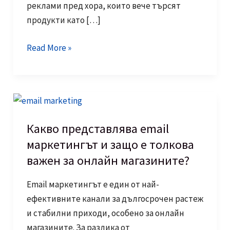
реклами пред хора, които вече търсят
продукти като […]
Google
Read More »
Ads
за
онлайн
магазини:
как
Какво представлява email
да
маркетингът и защо е толкова
увеличите
важен за онлайн магазините?
продажбите
си
Email маркетингът е един от най-
с
ефективните канали за дългосрочен растеж
разумен
и стабилни приходи, особено за онлайн
бюджет
магазините. За разлика от