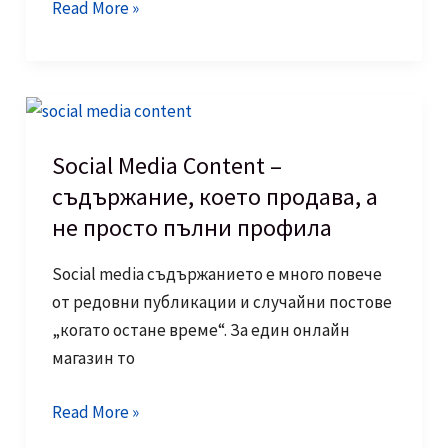
Landing
Read More »
страници,
които
продават:
как
една
Social Media Content –
добре
съдържание, което продава, а
изработена
не просто пълни профила
страница
превръща
Social media съдържанието е много повече
трафика
от редовни публикации и случайни постове
в
„когато остане време“. За един онлайн
клиенти?
магазин то
Social
Read More »
Media